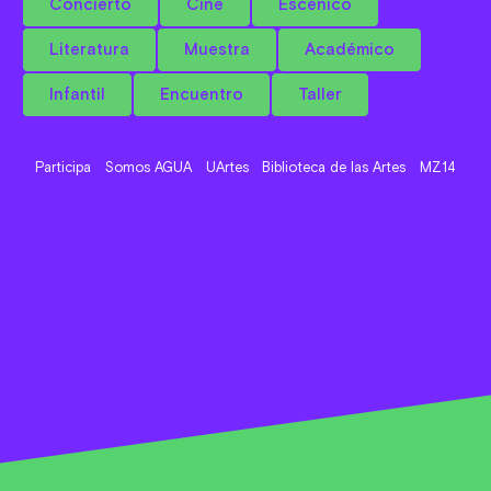
Concierto
Cine
Escénico
Literatura
Muestra
Académico
Infantil
Encuentro
Taller
Participa
Somos AGUA
UArtes
Biblioteca de las Artes
MZ14