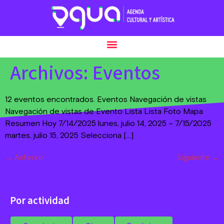
Archivos:
Eventos
12 eventos encontrados. Eventos Navegación de vistas
Navegación de vistas de Evento Lista Lista Foto Mapa
Resumen Hoy 7/14/2025 lunes, julio 14, 2025 – 7/15/2025
martes, julio 15, 2025 Selecciona […]
←
Anterior
Siguiente
→
Por actividad