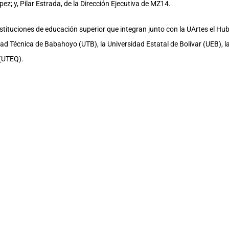
ez; y, Pilar Estrada, de la Dirección Ejecutiva de MZ14.
stituciones de educación superior que integran junto con la UArtes el Hu
ad Técnica de Babahoyo (UTB), la Universidad Estatal de Bolívar (UEB), l
 (UTEQ).
uro Toscanini; Walter Mera y Roberto García, de la Coordinación General 
os delegados universitarios del Hub58, entre ellos, Gerson Solág (UCSG),
 (UEB) y Byron Oviedo (UTEQ).
cuerdo de cooperación interinstitucional que la Senescyt mantiene con sei
producción del conocimiento, la creatividad y la innovación como parte de
 emprendimientos y la formación del talento humano.