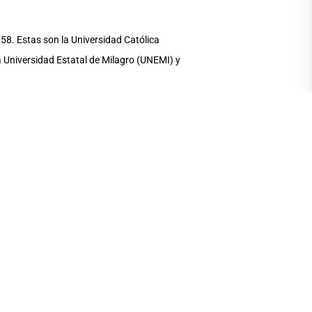
b58. Estas son la Universidad Católica
a Universidad Estatal de Milagro (UNEMI) y
Hub58. Por la Senescyt, Nicolás Malo y
 Andrés Zerega (UArtes), Ronny Onofre
s universidades de la zona 5 y 8, con el
 la búsqueda de potencializar las