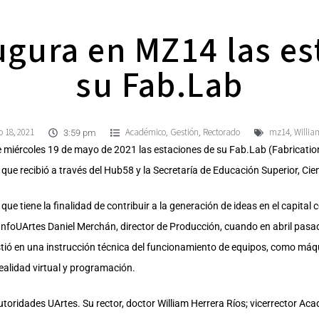
ugura en MZ14 las es
su Fab.Lab
 18, 2021
Académico
Gestión
Rectorado
mz14
Willia
,
,
,
3:59 pm
e miércoles 19 de mayo de 2021 las estaciones de su Fab.Lab (Fabricatio
ue recibió a través del Hub58 y la Secretaría de Educación Superior, Cie
ue tiene la finalidad de contribuir a la generación de ideas en el capital 
 InfoUArtes Daniel Merchán, director de Producción, cuando en abril pasad
istió en una instrucción técnica del funcionamiento de equipos, como má
ealidad virtual y programación.
utoridades UArtes. Su rector, doctor William Herrera Ríos; vicerrector Aca