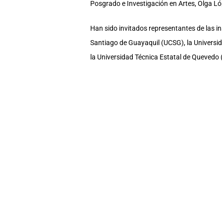
Posgrado e Investigación en Artes, Olga Lóp
Han sido invitados representantes de las in
Santiago de Guayaquil (UCSG), la Universid
la Universidad Técnica Estatal de Quevedo
Por la UCSG asistirán su rector, doctor Ma
Vallardo Villegas. Asistirán también algun
(UTB), Hevert Molero y Marcelo Vilcacundo
El Hub58 es una iniciativa que nace de un a
propósito de promover la investigación, la 
capacidades de la región, la mejora de los
COMPARTE ESTA NOTA