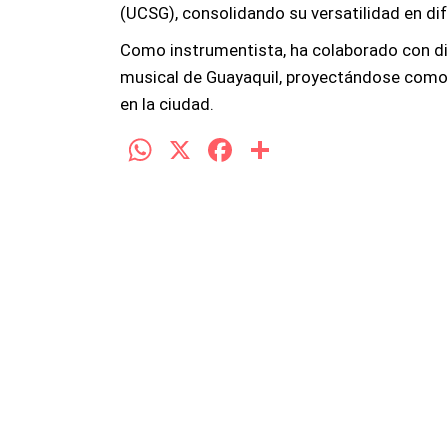
(UCSG), consolidando su versatilidad en di
Como instrumentista, ha colaborado con di
musical de Guayaquil, proyectándose como u
en la ciudad.
W
X
F
C
h
a
o
at
ce
m
s
b
p
A
o
ar
p
o
tir
p
k