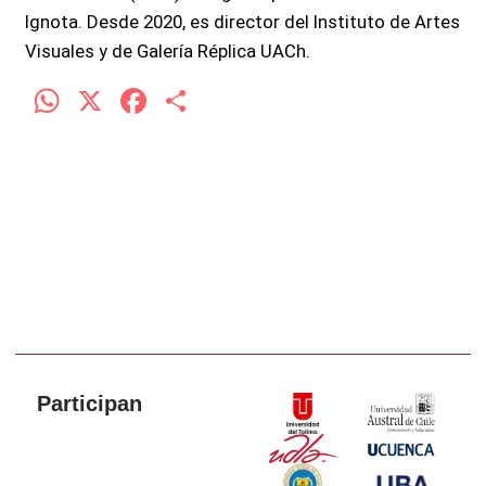
Ignota. Desde 2020, es director del Instituto de Artes
Visuales y de Galería Réplica UACh.
W
X
F
C
h
a
o
at
ce
m
s
b
p
A
o
ar
p
o
tir
p
k
Participan