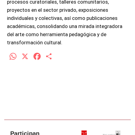
procesos curatoriales, talleres comunitarios,
proyectos en el sector privado, exposiciones
individuales y colectivas, así como publicaciones
académicas, consolidando una mirada integradora
del arte como herramienta pedagógica y de
transformación cultural.
W
X
F
C
h
a
o
at
ce
m
s
b
p
A
o
ar
p
o
tir
p
k
Participan