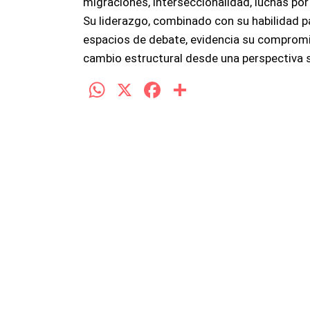
migraciones, interseccionalidad, luchas por 
Su liderazgo, combinado con su habilidad p
espacios de debate, evidencia su compromis
cambio estructural desde una perspectiva si
W
X
F
C
h
a
o
at
ce
m
s
b
p
A
o
ar
p
o
tir
p
k