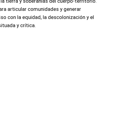
la tierra y soberanías del cuerpo-territorio.
ara articular comunidades y generar
o con la equidad, la descolonización y el
tuada y crítica.