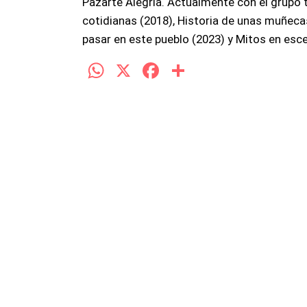
Pazarte Alegría. Actualmente con el grupo 
cotidianas (2018), Historia de unas muñec
pasar en este pueblo (2023) y Mitos en esce
W
X
F
C
h
a
o
at
ce
m
s
b
p
A
o
ar
p
o
tir
p
k