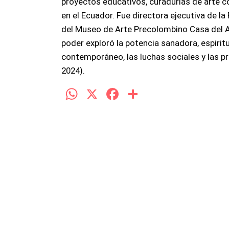
proyectos educativos, curadurías de arte 
en el Ecuador. Fue directora ejecutiva de l
del Museo de Arte Precolombino Casa del A
poder exploró la potencia sanadora, espiritua
contemporáneo, las luchas sociales y las p
2024).
W
X
F
C
h
a
o
at
ce
m
s
b
p
A
o
ar
p
o
tir
p
k