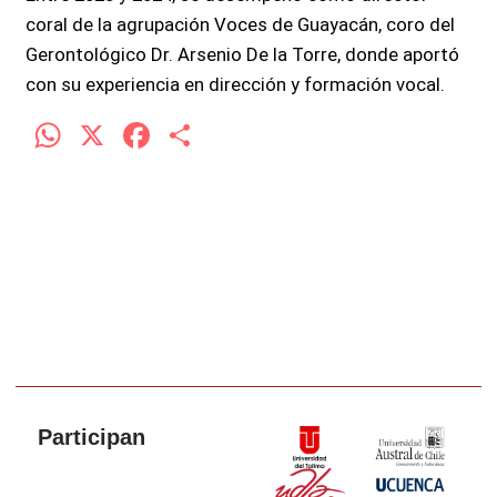
coral de la agrupación Voces de Guayacán, coro del
Gerontológico Dr. Arsenio De la Torre, donde aportó
con su experiencia en dirección y formación vocal.
W
X
F
C
h
a
o
at
ce
m
s
b
p
A
o
ar
p
o
tir
p
k
Participan