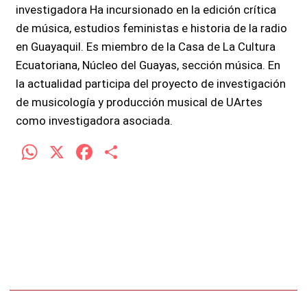
investigadora Ha incursionado en la edición crítica
de música, estudios feministas e historia de la radio
en Guayaquil. Es miembro de la Casa de La Cultura
Ecuatoriana, Núcleo del Guayas, sección música. En
la actualidad participa del proyecto de investigación
de musicología y producción musical de UArtes
como investigadora asociada.
W
X
F
C
h
a
o
at
ce
m
s
b
p
A
o
ar
p
o
tir
p
k