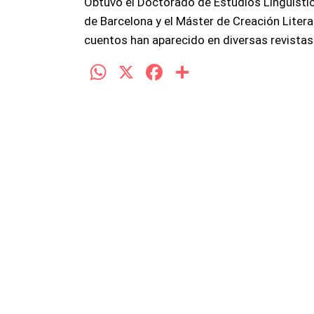
Obtuvo el Doctorado de Estudios Lingüístico
de Barcelona y el Máster de Creación Liter
cuentos han aparecido en diversas revistas
W
X
F
C
h
a
o
at
ce
m
s
b
p
A
o
ar
p
o
tir
p
k