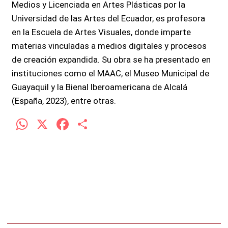
Medios y Licenciada en Artes Plásticas por la
Universidad de las Artes del Ecuador, es profesora
en la Escuela de Artes Visuales, donde imparte
materias vinculadas a medios digitales y procesos
de creación expandida. Su obra se ha presentado en
instituciones como el MAAC, el Museo Municipal de
Guayaquil y la Bienal Iberoamericana de Alcalá
(España, 2023), entre otras.
W
X
F
C
h
a
o
at
ce
m
s
b
p
A
o
ar
p
o
tir
p
k