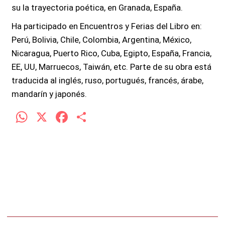
su la trayectoria poética, en Granada, España.
Ha participado en Encuentros y Ferias del Libro en:
Perú, Bolivia, Chile, Colombia, Argentina, México,
Nicaragua, Puerto Rico, Cuba, Egipto, España, Francia,
EE, UU, Marruecos, Taiwán, etc. Parte de su obra está
traducida al inglés, ruso, portugués, francés, árabe,
mandarín y japonés.
W
X
F
C
h
a
o
at
ce
m
s
b
p
A
o
ar
p
o
tir
p
k