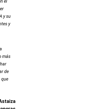
n el
er
A y su
ntes y
a
no más
char
ar de
s que
Astaiza
Sonoras