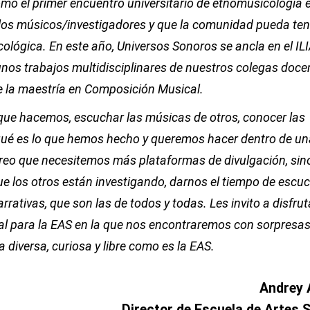
mo el primer encuentro universitario de etnomusicología e
 los músicos/investigadores y que la comunidad pueda ten
lógica. En este año, Universos Sonoros se ancla en el ILI
unos trabajos multidisciplinares de nuestros colegas doce
e la maestría en Composición Musical.
 que hacemos, escuchar las músicas de otros, conocer las
 qué es lo que hemos hecho y queremos hacer dentro de un
creo que necesitemos más plataformas de divulgación, si
ue los otros están investigando, darnos el tiempo de escu
rativas, que son las de todos y todas. Les invito a disfrut
al para la EAS en la que nos encontraremos con sorpresa
 diversa, curiosa y libre como es la EAS.
Andrey 
Director de Escuela de Artes 