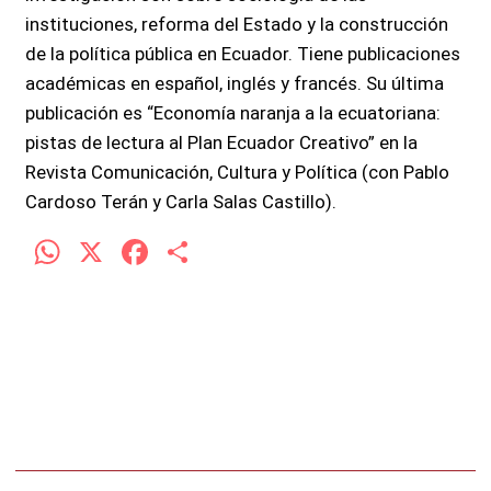
instituciones, reforma del Estado y la construcción
de la política pública en Ecuador. Tiene publicaciones
académicas en español, inglés y francés. Su última
publicación es “Economía naranja a la ecuatoriana:
pistas de lectura al Plan Ecuador Creativo” en la
Revista Comunicación, Cultura y Política (con Pablo
Cardoso Terán y Carla Salas Castillo).
W
X
F
C
h
a
o
at
ce
m
s
b
p
A
o
ar
p
o
tir
p
k