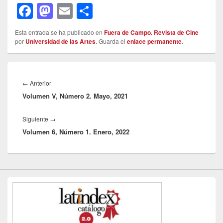
F
M
E
C
a
a
m
o
Esta entrada se ha publicado en
Fuera de Campo. Revista de Cine
c
st
ail
m
por
Universidad de las Artes
. Guarda el
enlace permanente
.
e
o
p
b
d
ar
Navegación
de
Entrada
←
Anterior
o
o
tir
entradas
Volumen V, Número 2. Mayo, 2021
anterior:
o
n
k
Entrada
Siguiente
→
Volumen 6, Número 1. Enero, 2022
siguiente: