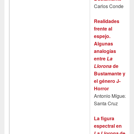
Carlos Conde
Realidades
frente al
espejo.
Algunas
analogías
entre
La
Llorona
de
Bustamante y
el género J-
Horror
Antonio Míguez
Santa Cruz
La figura
espectral en
La Llorona
de