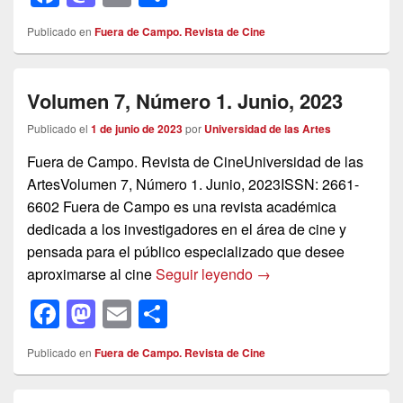
a
a
m
o
Publicado en
Fuera de Campo. Revista de Cine
c
st
ail
m
e
o
p
Volumen 7, Número 1. Junio, 2023
b
d
ar
o
o
tir
Publicado el
1 de junio de 2023
por
Universidad de las Artes
o
n
Fuera de Campo. Revista de CineUniversidad de las
ArtesVolumen 7, Número 1. Junio, 2023ISSN: 2661-
k
6602 Fuera de Campo es una revista académica
dedicada a los investigadores en el área de cine y
pensada para el público especializado que desee
Volumen 7, Número 1. 
aproximarse al cine
Seguir leyendo
→
F
M
E
C
a
a
m
o
Publicado en
Fuera de Campo. Revista de Cine
c
st
ail
m
e
o
p