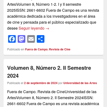
ArtesVolumen 9, Número 1-2. I y II semestre
2025ISSN: 2661-6602 Fuera de Campo es una revista
académica dedicada a los investigadores en el área
de cine y pensada para el público especializado que
Volumen 9, Número 1-2. I y II semes
desee
Seguir leyendo
→
F
M
E
C
a
a
m
o
Publicado en
Fuera de Campo. Revista de Cine
c
st
ail
m
e
o
p
Volumen 8, Número 2. II Semestre
b
d
ar
2024
o
o
tir
o
n
Publicado el
2 de septiembre de 2024
por
Universidad de las Artes
k
Fuera de Campo. Revista de CineUniversidad de las
ArtesVolumen 8, Número 2. II Semestre 2024ISSN:
2661-6602 Fuera de Campo es una revista académica