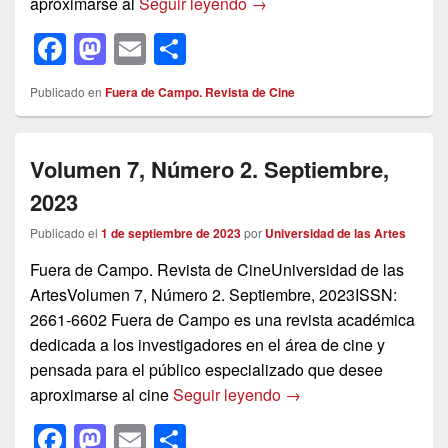
Volumen 8, Número 1. I Se
aproximarse al
Seguir leyendo
→
F
M
E
C
a
a
m
o
Publicado en
Fuera de Campo. Revista de Cine
c
st
ail
m
e
o
p
Volumen 7, Número 2. Septiembre,
b
d
ar
2023
o
o
tir
o
n
Publicado el
1 de septiembre de 2023
por
Universidad de las Artes
k
Fuera de Campo. Revista de CineUniversidad de las
ArtesVolumen 7, Número 2. Septiembre, 2023ISSN:
2661-6602 Fuera de Campo es una revista académica
dedicada a los investigadores en el área de cine y
pensada para el público especializado que desee
Volumen 7, Número 2. 
aproximarse al cine
Seguir leyendo
→
F
M
E
C