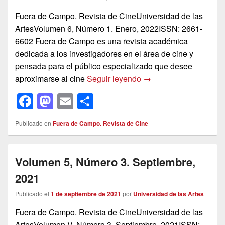
o
o
tir
o
n
Fuera de Campo. Revista de CineUniversidad de las
ArtesVolumen 6, Número 1. Enero, 2022ISSN: 2661-
k
6602 Fuera de Campo es una revista académica
dedicada a los investigadores en el área de cine y
pensada para el público especializado que desee
Volumen 6, Número 1. 
aproximarse al cine
Seguir leyendo
→
F
M
E
C
a
a
m
o
Publicado en
Fuera de Campo. Revista de Cine
c
st
ail
m
e
o
p
Volumen 5, Número 3. Septiembre,
b
d
ar
2021
o
o
tir
o
n
Publicado el
1 de septiembre de 2021
por
Universidad de las Artes
k
Fuera de Campo. Revista de CineUniversidad de las
ArtesVolumen V, Número 3. Septiembre, 2021ISSN: