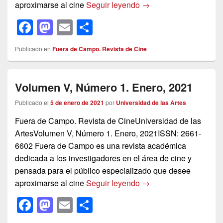
Volumen V, Número 2.
aproximarse al cine
Seguir leyendo
→
F
M
E
C
a
a
m
o
Publicado en
Fuera de Campo. Revista de Cine
c
st
ail
m
e
o
p
Volumen V, Número 1. Enero, 2021
b
d
ar
o
o
tir
Publicado el
5 de enero de 2021
por
Universidad de las Artes
o
n
Fuera de Campo. Revista de CineUniversidad de las
ArtesVolumen V, Número 1. Enero, 2021ISSN: 2661-
k
6602 Fuera de Campo es una revista académica
dedicada a los investigadores en el área de cine y
pensada para el público especializado que desee
Volumen V, Número 1.
aproximarse al cine
Seguir leyendo
→
F
M
E
C
a
a
m
o