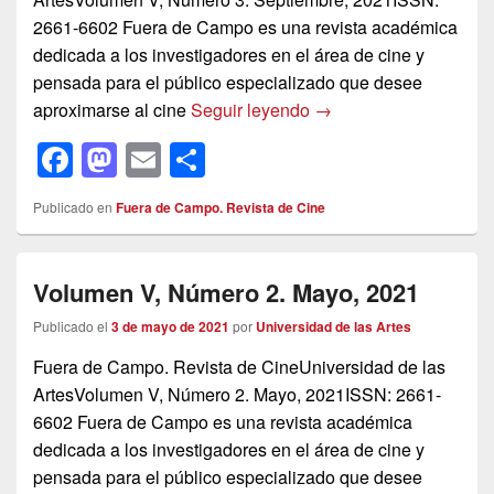
2661-6602 Fuera de Campo es una revista académica
dedicada a los investigadores en el área de cine y
pensada para el público especializado que desee
Volumen 5, Número 3. 
aproximarse al cine
Seguir leyendo
→
F
M
E
C
a
a
m
o
Publicado en
Fuera de Campo. Revista de Cine
c
st
ail
m
e
o
p
Volumen V, Número 2. Mayo, 2021
b
d
ar
o
o
tir
Publicado el
3 de mayo de 2021
por
Universidad de las Artes
o
n
Fuera de Campo. Revista de CineUniversidad de las
ArtesVolumen V, Número 2. Mayo, 2021ISSN: 2661-
k
6602 Fuera de Campo es una revista académica
dedicada a los investigadores en el área de cine y
pensada para el público especializado que desee