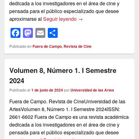
dedicada a los investigadores en el área de cine y
pensada para el público especializado que desee
Volumen 8, Número 2. II S
aproximarse al
Seguir leyendo
→
F
M
E
C
a
a
m
o
Publicado en
Fuera de Campo. Revista de Cine
c
st
ail
m
e
o
p
Volumen 8, Número 1. I Semestre
b
d
ar
2024
o
o
tir
o
n
Publicado el
1 de junio de 2024
por
Universidad de las Artes
k
Fuera de Campo. Revista de CineUniversidad de las
ArtesVolumen 8, Número 1. I Semestre 2024ISSN:
2661-6602 Fuera de Campo es una revista académica
dedicada a los investigadores en el área de cine y
pensada para el público especializado que desee