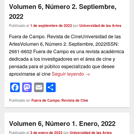
Volumen 6, Número 2. Septiembre,
b
d
ar
2022
o
o
tir
o
n
Publicado el
1 de septiembre de 2022
por
Universidad de las Artes
k
Fuera de Campo. Revista de CineUniversidad de las
ArtesVolumen 6, Número 2. Septiembre, 2022ISSN:
2661-6602 Fuera de Campo es una revista académica
dedicada a los investigadores en el área de cine y
pensada para el público especializado que desee
Volumen 6, Número 2. 
aproximarse al cine
Seguir leyendo
→
F
M
E
C
a
a
m
o
Publicado en
Fuera de Campo. Revista de Cine
c
st
ail
m
e
o
p
Volumen 6, Número 1. Enero, 2022
b
d
ar
Publicado el
3 de enero de 2022
por
Universidad de las Artes