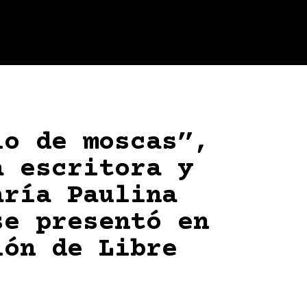
io de moscas”,
a escritora y
aría Paulina
se presentó en
ión de Libre