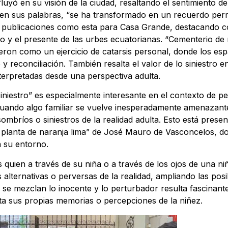
uyó en su visión de la ciudad, resaltando el sentimiento d
 en sus palabras, “se ha transformado en un recuerdo per
e publicaciones como esta para Casa Grande, destacando có
do y el presente de las urbes ecuatorianas. “Cementerio de
ron como un ejercicio de catarsis personal, donde los espac
 reconciliación. También resalta el valor de lo siniestro en
terpretadas desde una perspectiva adulta.
iestro” es especialmente interesante en el contexto de per
 cuando algo familiar se vuelve inesperadamente amenazante 
ombríos o siniestros de la realidad adulta. Esto está pres
planta de naranja lima” de José Mauro de Vasconcelos, dond
n su entorno.
 quien a través de su niña o a través de los ojos de una ni
alternativas o perversas de la realidad, ampliando las posib
 se mezclan lo inocente y lo perturbador resulta fascinant
ta sus propias memorias o percepciones de la niñez.