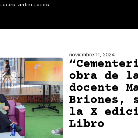
iones anteriores
noviembre 11, 2024
“Cementer
obra de l
docente M
Briones, 
la X edic
Libro