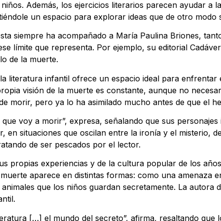
niños. Además, los ejercicios literarios parecen ayudar a 
iéndole un espacio para explorar ideas que de otro modo se
e esta siempre ha acompañado a María Paulina Briones, ta
se límite que representa. Por ejemplo, su editorial Cadáve
lo de la muerte.
a literatura infantil ofrece un espacio ideal para enfrentar
opia visión de la muerte es constante, aunque no necesari
de morir, pero ya lo ha asimilado mucho antes de que el h
de que voy a morir”, expresa, señalando que sus personajes 
 en situaciones que oscilan entre la ironía y el misterio, 
ratando de ser pescados por el lector.
us propias experiencias y de la cultura popular de los años
a muerte aparece en distintas formas: como una amenaza e
animales que los niños guardan secretamente. La autora d
ntil.
iteratura […] el mundo del secreto”, afirma, resaltando que 