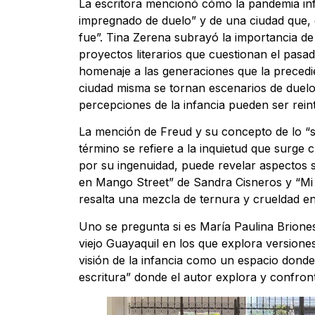
La escritora mencionó cómo la pandemia infl
impregnado de duelo” y de una ciudad que,
fue”. Tina Zerena subrayó la importancia d
proyectos literarios que cuestionan el pasa
homenaje a las generaciones que la precedie
ciudad misma se tornan escenarios de duelo y
percepciones de la infancia pueden ser rein
La mención de Freud y su concepto de lo “sin
término se refiere a la inquietud que surge
por su ingenuidad, puede revelar aspectos s
en Mango Street” de Sandra Cisneros y “Mi 
resalta una mezcla de ternura y crueldad e
Uno se pregunta si es María Paulina Briones
viejo Guayaquil en los que explora versiones 
visión de la infancia como un espacio donde
escritura” donde el autor explora y confron