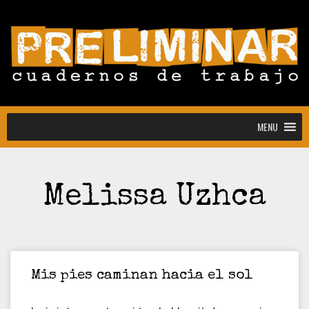
MENU
MENU
Melissa Uzhca
Convocatoria abierta para la colección
Estudiantes
Convocatoria: Noctografías –
Escrituras para sostener la noche
Convocatoria abierta de Preliminar,
Cuadernos de Trabajo: colección
Mis pies caminan hacia el sol
estudiantes y docentes
[CONVOCATORIA CERRADA]