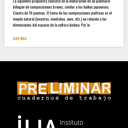
La siguiente propuesta consiste en la elaboración de un poemario
Convocatoria Preliminar: 3ra
bilingüe de composiciones breves, similar a los haikus japoneses.
Convocatoria abierta, colección
Consta de 16 poemas. El tema de las composiciones poéticas es el
estudiantes y docentes
mundo natural (insectos, montañas, aves, etc.) en relación a las
dimensiones del espacio de la cultura kichwa. Por lo
Hamilton Rodríguez
LEER MÁS