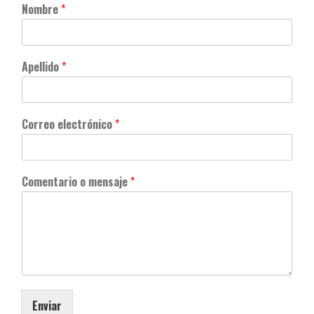
Nombre
*
[CONVOCATORIA CERRADA]
Convocatoria Preliminar: 3ra
Convocatoria abierta, colección
estudiantes y docentes
Apellido
*
Hamilton Rodríguez
Correo electrónico
*
Comentario o mensaje
*
Enviar