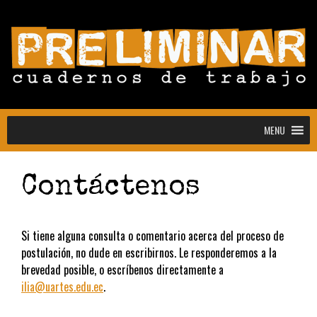
MENU
MENU
Contáctenos
Convocatoria abierta para la colección
Estudiantes
Si tiene alguna consulta o comentario acerca del proceso de
Convocatoria: Noctografías –
postulación, no dude en escribirnos. Le responderemos a la
Escrituras para sostener la noche
brevedad posible, o escríbenos directamente a
Convocatoria abierta de Preliminar,
ilia@uartes.edu.ec
.
Cuadernos de Trabajo: colección
estudiantes y docentes