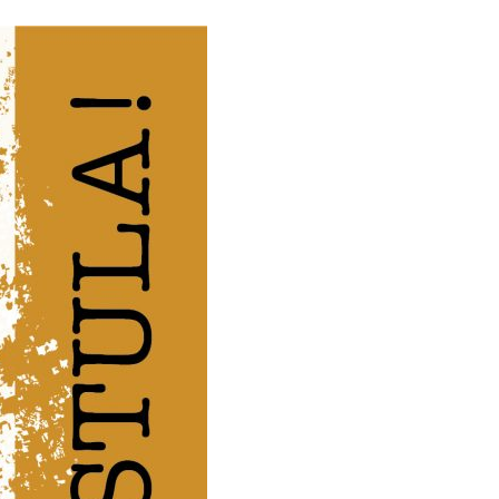
Convocatoria abierta de Preliminar,
Cuadernos de Trabajo: colección
estudiantes y docentes
[CONVOCATORIA CERRADA]
Convocatoria Preliminar: 3ra
Convocatoria abierta, colección
estudiantes y docentes
Hamilton Rodríguez