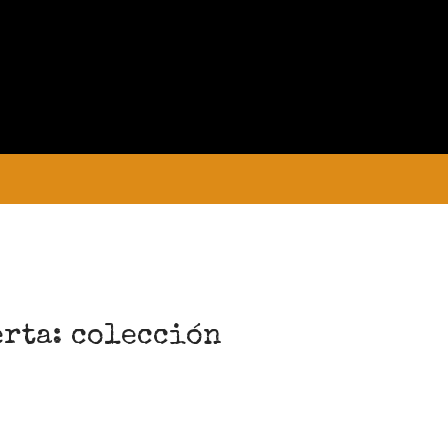
PRELIMINAR
COLECCIONES
MANUSCRITOS
CONVOCATORIA
erta: colección
Convocatoria abierta para la colección
Estudiantes
Convocatoria: Noctografías –
Escrituras para sostener la noche