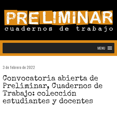
MENU
MENU
3 de febrero de 2022
Convocatoria abierta para la colección
Convocatoria abierta de
Estudiantes
Preliminar, Cuadernos de
Convocatoria: Noctografías –
Trabajo: colección
Escrituras para sostener la noche
estudiantes y docentes
Convocatoria abierta de Preliminar,
Cuadernos de Trabajo: colección
estudiantes y docentes