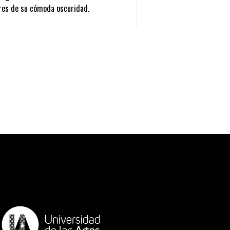
s, etc.) y citación expresados en el
res de su cómoda oscuridad.
enar formulario.
convocatoria.
sido sus motivaciones para la
 Literatura. Este espacio servirá para
 su producción.