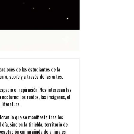
eaciones de lxs estudiantes de la
 la Escuela de Literatura
n cursando la carrera.
nas
.
de la
es
ara, sobre y a través de las artes.
Descargar
rmatos que se enmarquen en la
espacio e inspiración. Nos interesan las
 nocturno: los ruidos, las imágenes, el
oesía, etc.), de
1.000 a 3.000
 literatura.
loran lo que se manifiesta tras los
día, sino en la tiniebla, territorio de
u vegetación enmarañada de animales