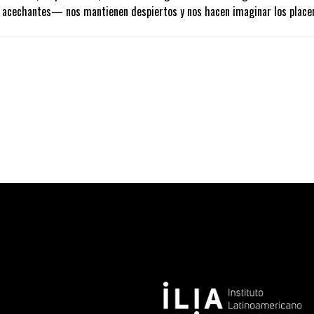
ineamientos
de formato y estilo (tamaño de fuente, interlineado, márgene
acechantes— nos mantienen despiertos y nos hacen imaginar los place
://biblioteca.uartes.edu.ec/download/manual-de-estilo-uartes/
).
rden: [autor__ título].
correspondiente, disponible en la sección de documentos de postulación.
 realizar en el siguiente enlace:
Ficha de postulación-Noctografías: Rell
s medios, ni físicos ni electrónicos, que no sean los dispuestos en esta 
el formulario deja constancia de la aceptación a estas bases.
as
deberán desarrollar un
texto breve
en el que se explique cuáles han 
ste surgió de alguna asignatura en particular en el marco de la Escuela de
ativo, así como también algunas ideas que le gustaría plantear en torno a