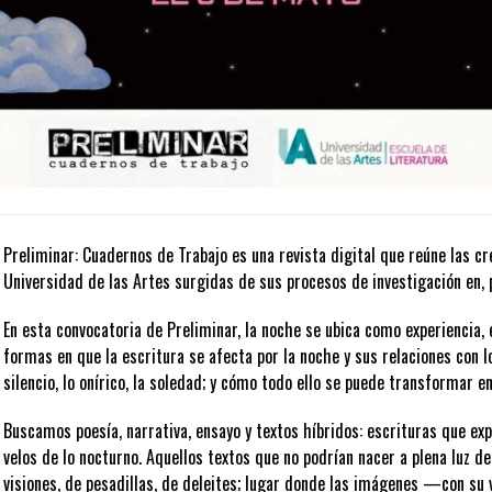
uadernos de Trabajo abre una convocatoria exclusiva para
ellenar formulario
 poemas que tengan un mismo hilo conductor que no excedan las
amente a estudiantes de la Escuela de Literatura de la UA
Preliminar: Cuadernos de Trabajo es una revista digital que reúne las cr
estudiantes de
que esté
3 pági
Fecha
rta de postulación y aceptación de las bas
temático común:
Universidad de las Artes surgidas de sus procesos de investigación en, p
la noche.
omo cuento, relato, crónica, fragmento de novela, perfil, entre otros fo
ar en proceso de publicación en otros medios.
9 de marzo de 2026
500 palabras
.
En esta convocatoria de Preliminar, la noche se ubica como experiencia, 
8 de abril de 2026
n crítica o literaria de
1.500 a 3.500 palabras
.
opuesta escritural.
formas en que la escritura se afecta por la noche y sus relaciones con lo
 desborden las fronteras genéricas (diario, fragmento, crónica, ensayo-p
silencio, lo onírico, la soledad; y cómo todo ello se puede transformar en
18 al 29 de mayo de 2026
dos por el comité editorial de la revista.
Buscamos poesía, narrativa, ensayo y textos híbridos: escrituras que exp
les
correcciones de estilo
en diálogo con el/la autor/a.
velos de lo nocturno. Aquellos textos que no podrían nacer a plena luz del 
visiones, de pesadillas, de deleites; lugar donde las imágenes —con s