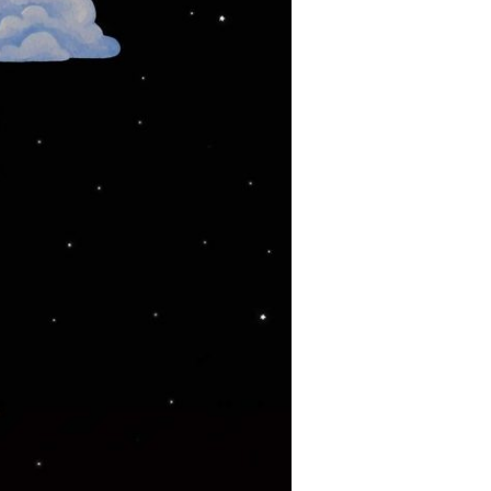
Convocatoria abierta de Preliminar,
Cuadernos de Trabajo: colección
estudiantes y docentes
[CONVOCATORIA CERRADA]
Convocatoria Preliminar: 3ra
Convocatoria abierta, colección
estudiantes y docentes
Hamilton Rodríguez