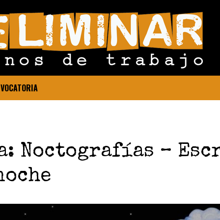
VOCATORIA
: Noctografías – Esc
noche