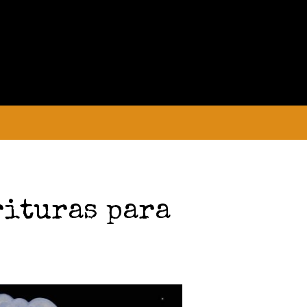
PRELIMINAR
COLECCIONES
MANUSCRITOS
CONVOCATORIA
rituras para
Convocatoria abierta para la colección
Estudiantes
Convocatoria: Noctografías –
Escrituras para sostener la noche