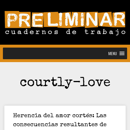
MENU
MENU
courtly-love
Convocatoria abierta para la colección
Estudiantes
Convocatoria: Noctografías –
Escrituras para sostener la noche
Convocatoria abierta de Preliminar,
Cuadernos de Trabajo: colección
Herencia del amor cortés: Las
estudiantes y docentes
consecuencias resultantes de
[CONVOCATORIA CERRADA]