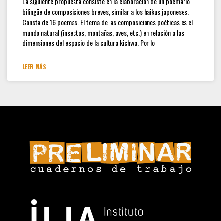
La siguiente propuesta consiste en la elaboración de un poemario
Convocatoria Preliminar: 3ra
bilingüe de composiciones breves, similar a los haikus japoneses.
Convocatoria abierta, colección
Consta de 16 poemas. El tema de las composiciones poéticas es el
estudiantes y docentes
mundo natural (insectos, montañas, aves, etc.) en relación a las
dimensiones del espacio de la cultura kichwa. Por lo
Hamilton Rodríguez
LEER MÁS