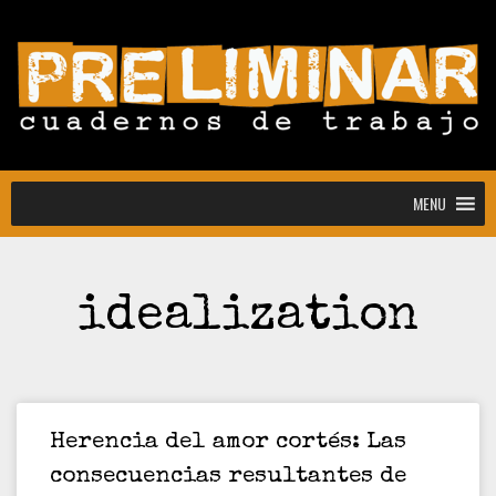
MENU
MENU
idealization
Convocatoria abierta para la colección
Estudiantes
Convocatoria: Noctografías –
Escrituras para sostener la noche
Convocatoria abierta de Preliminar,
Cuadernos de Trabajo: colección
Herencia del amor cortés: Las
estudiantes y docentes
consecuencias resultantes de
[CONVOCATORIA CERRADA]