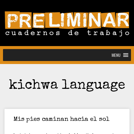
MENU
MENU
kichwa language
Convocatoria abierta para la colección
Estudiantes
Convocatoria: Noctografías –
Escrituras para sostener la noche
Convocatoria abierta de Preliminar,
Cuadernos de Trabajo: colección
Mis pies caminan hacia el sol
estudiantes y docentes
[CONVOCATORIA CERRADA]