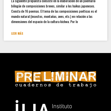
La siguiente propuesta consiste en la elaboración de un poemario
Convocatoria Preliminar: 3ra
bilingüe de composiciones breves, similar a los haikus japoneses.
Convocatoria abierta, colección
Consta de 16 poemas. El tema de las composiciones poéticas es el
estudiantes y docentes
mundo natural (insectos, montañas, aves, etc.) en relación a las
dimensiones del espacio de la cultura kichwa. Por lo
Hamilton Rodríguez
LEER MÁS