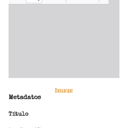
estudiantes y docentes
[CONVOCATORIA CERRADA]
Convocatoria Preliminar: 3ra
Convocatoria abierta, colección
estudiantes y docentes
Hamilton Rodríguez
Descargar
Metadatos
Título