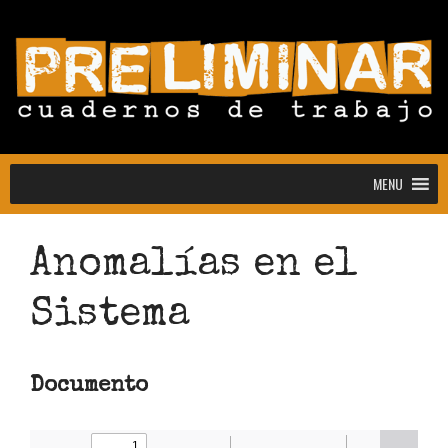
MENU
MENU
Anomalías en el
Sistema
Convocatoria abierta para la colección
Estudiantes
Convocatoria: Noctografías –
Documento
Escrituras para sostener la noche
Convocatoria abierta de Preliminar,
Cuadernos de Trabajo: colección