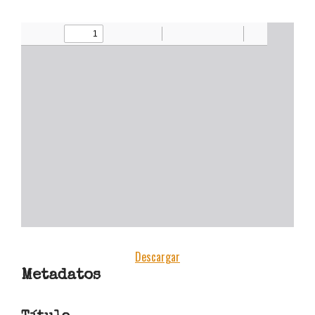
Cuadernos de Trabajo: colección
estudiantes y docentes
[CONVOCATORIA CERRADA]
Convocatoria Preliminar: 3ra
Convocatoria abierta, colección
estudiantes y docentes
Hamilton Rodríguez
Descargar
Metadatos