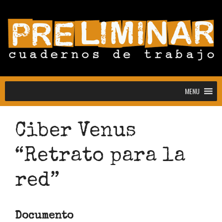
MENU
MENU
Ciber Venus
“Retrato para la
Convocatoria abierta para la colección
Estudiantes
red”
Convocatoria: Noctografías –
Escrituras para sostener la noche
Convocatoria abierta de Preliminar,
Documento
Cuadernos de Trabajo: colección