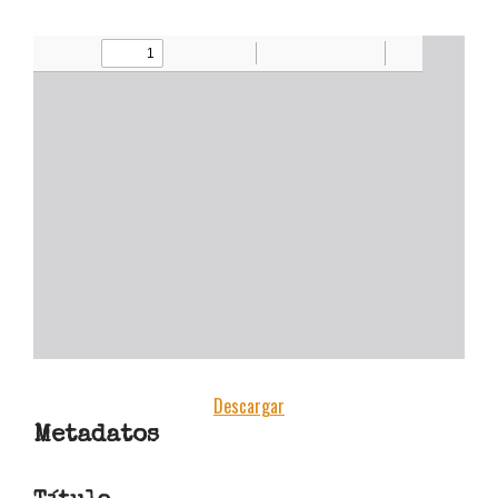
estudiantes y docentes
[CONVOCATORIA CERRADA]
Convocatoria Preliminar: 3ra
Convocatoria abierta, colección
estudiantes y docentes
Hamilton Rodríguez
Descargar
Metadatos