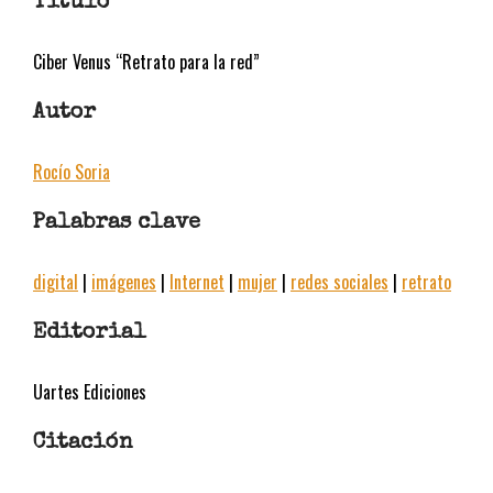
Título
Ciber Venus “Retrato para la red”
Autor
Rocío Soria
Palabras clave
digital
|
imágenes
|
Internet
|
mujer
|
redes sociales
|
retrato
Editorial
Uartes Ediciones
Citación