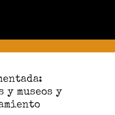
PRELIMINAR
COLECCIONES
MANUSCRITOS
CONVOCATORIA
mentada:
s y museos y
Convocatoria abierta para la colección
namiento
Estudiantes
Convocatoria: Noctografías –