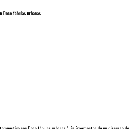
on Doce fábulas urbanas
ntempestivo con Doce fábulas urbanas ”. En Fragmentos de un discurso del