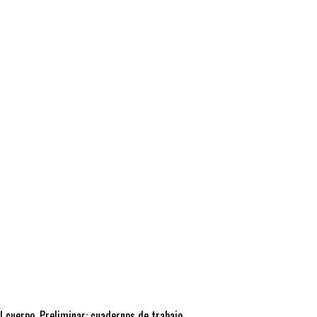
 cuerpo. Preliminar: cuadernos de trabajo,