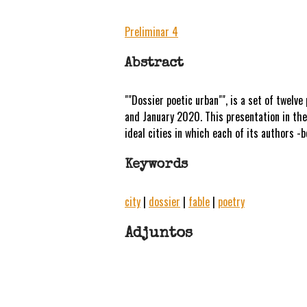
Preliminar 4
Abstract
""Dossier poetic urban"", is a set of twel
and January 2020. This presentation in the 
ideal cities in which each of its authors -b
Keywords
city
|
dossier
|
fable
|
poetry
Adjuntos