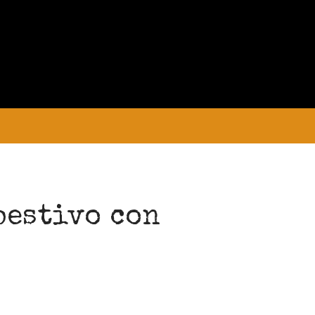
PRELIMINAR
COLECCIONES
MANUSCRITOS
CONVOCATORIA
pestivo con
Convocatoria abierta para la colección
Estudiantes
Convocatoria: Noctografías –