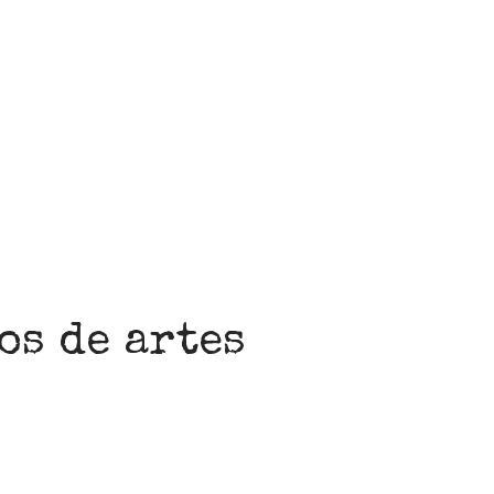
PRELIMINAR
COLECCIONES
MANUSCRITOS
CONVOCATORIA
os de artes
Convocatoria abierta para la colección
Estudiantes
Convocatoria: Noctografías –