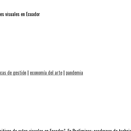
es visuales en Ecuador
cas de gestión
|
economía del arte
|
pandemia
itivos de artes visuales en Ecuador”. En Preliminar: cuadernos de trabajo