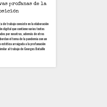
Convocatoria abierta de Preliminar,
vas profanas de la
Cuadernos de Trabajo: colección
estudiantes y docentes
osición
[CONVOCATORIA CERRADA]
Convocatoria Preliminar: 3ra
a de trabajo consiste en la elaboración
Convocatoria abierta, colección
n digital que contiene varios textos
estudiantes y docentes
zados por nosotras, además de otros
bordan el tema de la pandemia con un
Hamilton Rodríguez
a estética arraigada a la profanación
imilar al trabajo de Georges Bataille