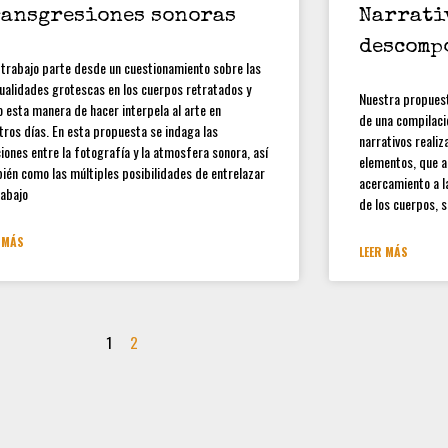
ansgresiones sonoras
Narrati
descomp
 trabajo parte desde un cuestionamiento sobre las
ualidades grotescas en los cuerpos retratados y
Nuestra propuest
 esta manera de hacer interpela al arte en
de una compilació
tros días. En esta propuesta se indaga las
narrativos reali
ciones entre la fotografía y la atmosfera sonora, así
elementos, que a
ién como las múltiples posibilidades de entrelazar
acercamiento a l
rabajo
de los cuerpos, s
 MÁS
LEER MÁS
1
2