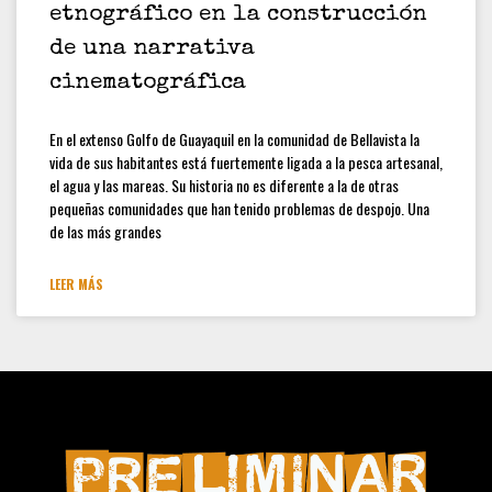
etnográfico en la construcción
Convocatoria Preliminar: 3ra
Convocatoria abierta, colección
de una narrativa
estudiantes y docentes
cinematográfica
Hamilton Rodríguez
En el extenso Golfo de Guayaquil en la comunidad de Bellavista la
vida de sus habitantes está fuertemente ligada a la pesca artesanal,
el agua y las mareas. Su historia no es diferente a la de otras
pequeñas comunidades que han tenido problemas de despojo. Una
de las más grandes
LEER MÁS