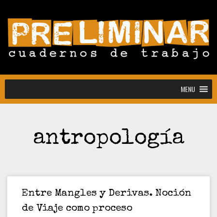
MENU
MENU
antropología
Convocatoria abierta para la colección
Estudiantes
Convocatoria: Noctografías –
Escrituras para sostener la noche
Convocatoria abierta de Preliminar,
Cuadernos de Trabajo: colección
Entre Mangles y Derivas. Noción
estudiantes y docentes
de Viaje como proceso
[CONVOCATORIA CERRADA]