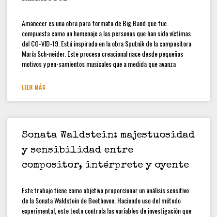
[CONVOCATORIA CERRADA]
Convocatoria Preliminar: 3ra
Convocatoria abierta, colección
Amanecer es una obra para formato de Big Band que fue
estudiantes y docentes
compuesta como un homenaje a las personas que han sido víctimas
del CO-VID-19. Está inspirada en la obra Sputnik de la compositora
Hamilton Rodríguez
María Sch-neider. Este proceso creacional nace desde pequeños
motivos y pen-samientos musicales que a medida que avanza
LEER MÁS
Sonata Waldstein: majestuosidad
y sensibilidad entre
compositor, intérprete y oyente
Este trabajo tiene como objetivo proporcionar un análisis sensitivo
de la Sonata Waldstein de Beethoven. Haciendo uso del método
experimental, este texto controla las variables de investigación que