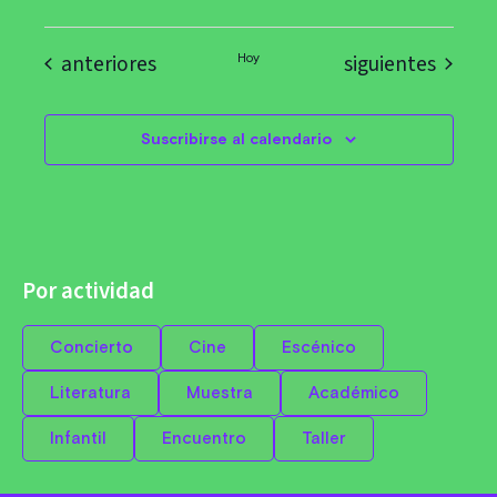
Eventos
Eventos
anteriores
siguientes
Hoy
Suscribirse al calendario
Por actividad
Concierto
Cine
Escénico
Literatura
Muestra
Académico
Infantil
Encuentro
Taller