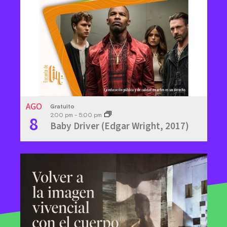
View
AGO
Gratuito
8
2:00 pm
-
5:00 pm
Baby Driver (Edgar Wright, 2017)