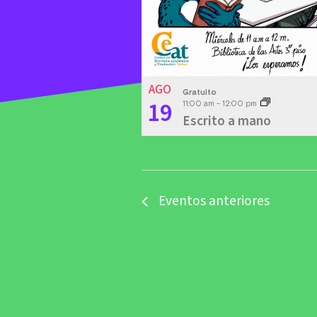
AGO
Gratuito
19
11:00 am
-
12:00 pm
Escrito a mano
Eventos
anteriores