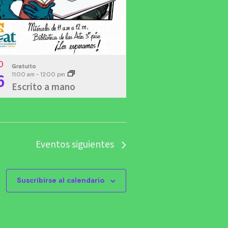
O
Gratuito
6
11:00 am
-
12:00 pm
Escrito a mano
Eventos
siguientes
Suscribirse al calendario