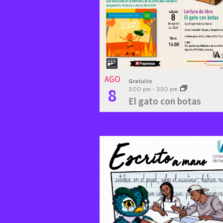
Photo
View
AGO
Gratuito
8
2:00 pm
-
3:30 pm
El gato con botas