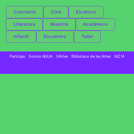
Concierto
Cine
Escénico
Literatura
Muestra
Académico
Infantil
Encuentro
Taller
Participa
Somos AGUA
UArtes
Biblioteca de las Artes
MZ14