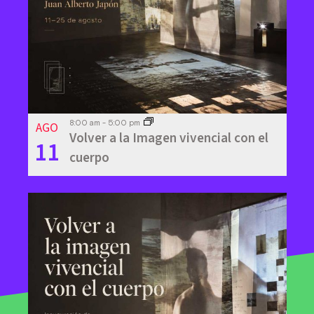
View
AGO
8:00 am
-
5:00 pm
Volver a la Imagen vivencial con el
11
cuerpo