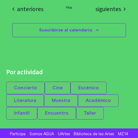
Eventos
Eventos
anteriores
siguientes
Hoy
Suscribirse al calendario
Por actividad
Concierto
Cine
Escénico
Literatura
Muestra
Académico
Infantil
Encuentro
Taller
Participa
Somos AGUA
UArtes
Biblioteca de las Artes
MZ14