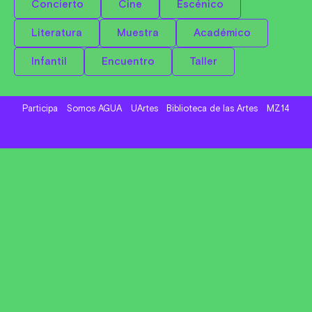
Concierto
Cine
Escénico
Literatura
Muestra
Académico
Infantil
Encuentro
Taller
Participa
Somos AGUA
UArtes
Biblioteca de las Artes
MZ14