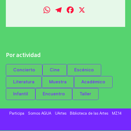
WhatsApp
Telegram
Facebook
X
Por actividad
Concierto
Cine
Escénico
Literatura
Muestra
Académico
Infantil
Encuentro
Taller
Participa
Somos AGUA
UArtes
Biblioteca de las Artes
MZ14