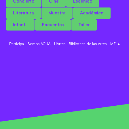
Concierto
Cine
Escénico
Literatura
Muestra
Académico
Infantil
Encuentro
Taller
Participa
Somos AGUA
UArtes
Biblioteca de las Artes
MZ14