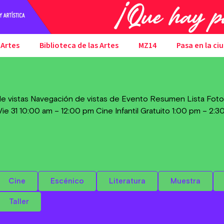
 Artes
Biblioteca de las Artes
MZ14
Pasa en la ci
e vistas Navegación de vistas de Evento Resumen Lista Foto
ie 31 10:00 am – 12:00 pm Cine Infantil Gratuito 1:00 pm – 2:
Cine
Escénico
Literatura
Muestra
Taller