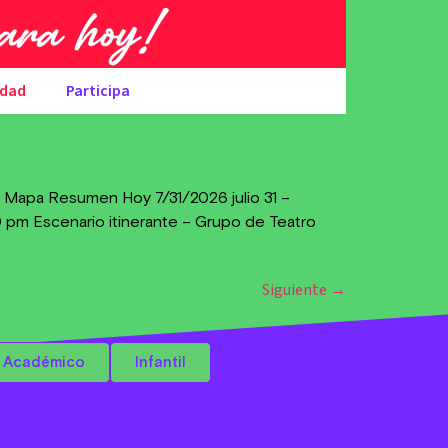
udad
Participa
 Mapa Resumen Hoy 7/31/2026 julio 31 –
30 pm Escenario itinerante – Grupo de Teatro
Siguiente
→
Académico
Infantil