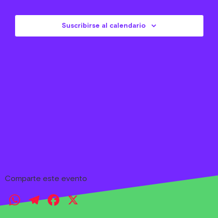
Eve
Suscribirse al calendario
Comparte este evento
WhatsApp
Telegram
Facebook
X