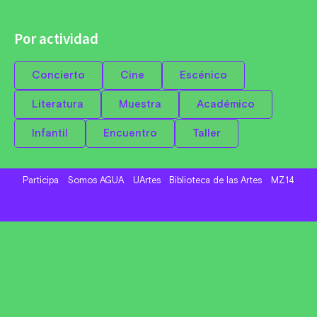
Por actividad
Concierto
Cine
Escénico
Literatura
Muestra
Académico
Infantil
Encuentro
Taller
Participa
Somos AGUA
UArtes
Biblioteca de las Artes
MZ14