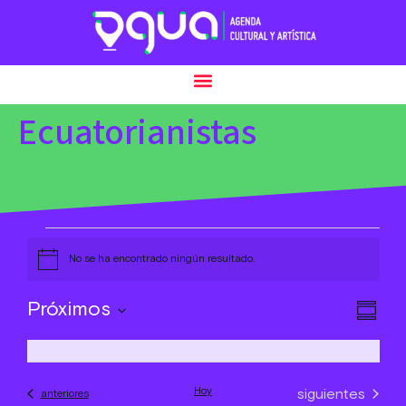
Ecuatorianistas
No se ha encontrado ningún resultado.
Aviso
Nav
Nav
Próximos
Resum
de
Seleccionar
de
fecha.
vist
vist
de
Hoy
Eventos
siguientes
Eventos
anteriores