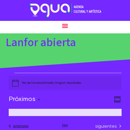
Lanfor abierta
No se ha encontrado ningún resultado.
Aviso
Nav
Nav
Próximos
Resum
de
Seleccionar
de
fecha.
vist
vist
de
Hoy
Eventos
siguientes
Eventos
anteriores