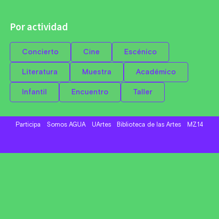
Por actividad
Concierto
Cine
Escénico
Literatura
Muestra
Académico
Infantil
Encuentro
Taller
Participa
Somos AGUA
UArtes
Biblioteca de las Artes
MZ14