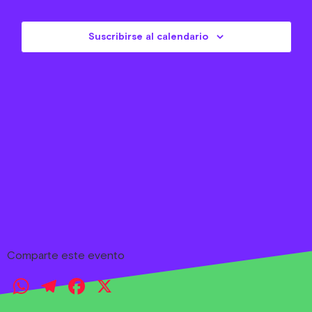
Eve
Suscribirse al calendario
Comparte este evento
WhatsApp
Telegram
Facebook
X