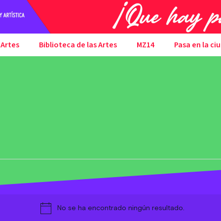
 Artes
Biblioteca de las Artes
MZ14
Pasa en la ci
No se ha encontrado ningún resultado.
Aviso