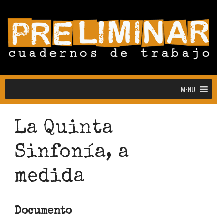
MENU
MENU
La Quinta
Sinfonía, a
Convocatoria abierta para la colección
Estudiantes
medida
Convocatoria: Noctografías –
Escrituras para sostener la noche
Convocatoria abierta de Preliminar,
Documento
Cuadernos de Trabajo: colección