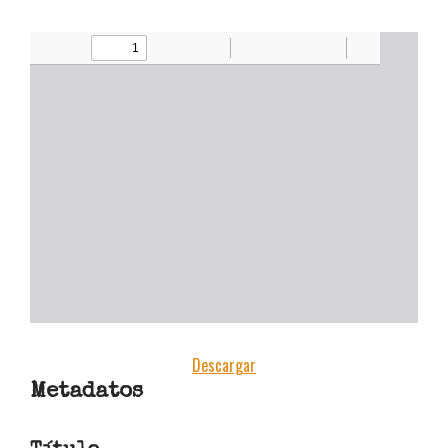
estudiantes y docentes
[CONVOCATORIA CERRADA]
Convocatoria Preliminar: 3ra
Convocatoria abierta, colección
estudiantes y docentes
Hamilton Rodríguez
Descargar
Metadatos