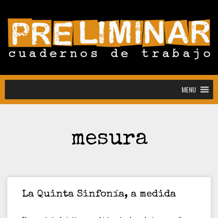
MENU
MENU
mesura
Convocatoria abierta para la colección
Estudiantes
Convocatoria: Noctografías –
Escrituras para sostener la noche
Convocatoria abierta de Preliminar,
La Quinta Sinfonía, a medida
Cuadernos de Trabajo: colección
estudiantes y docentes