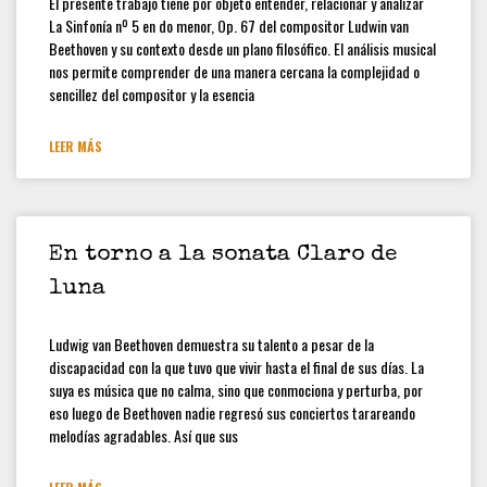
El presente trabajo tiene por objeto entender, relacionar y analizar
[CONVOCATORIA CERRADA]
La Sinfonía nº 5 en do menor, Op. 67 del compositor Ludwin van
Convocatoria Preliminar: 3ra
Beethoven y su contexto desde un plano filosófico. El análisis musical
Convocatoria abierta, colección
nos permite comprender de una manera cercana la complejidad o
estudiantes y docentes
sencillez del compositor y la esencia
Hamilton Rodríguez
LEER MÁS
En torno a la sonata Claro de
luna
Ludwig van Beethoven demuestra su talento a pesar de la
discapacidad con la que tuvo que vivir hasta el final de sus días. La
suya es música que no calma, sino que conmociona y perturba, por
eso luego de Beethoven nadie regresó sus conciertos tarareando
melodías agradables. Así que sus