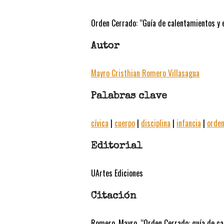
Orden Cerrado: “Guía de calentamientos y e
Autor
Mayro Cristhian Romero Villasagua
Palabras clave
cívica
|
cuerpo
|
disciplina
|
infancia
|
orden
Editorial
UArtes Ediciones
Citación
Romero, Mayro. “Orden Cerrado: guía de cal