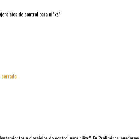
jercicios de control para niñxs”
 cerrado
entamientos y ejercicios de control para niñxs”. En Preliminar: cuadernos