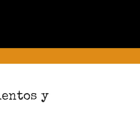
PRELIMINAR
COLECCIONES
MANUSCRITOS
CONVOCATORIA
ientos y
”
Convocatoria abierta para la colección
Estudiantes
Convocatoria: Noctografías –