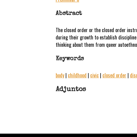
Abstract
The closed order or the closed order instr
during their growth to establish disciplin
thinking about them from queer autoethnog
Keywords
body
|
childhood
|
civic
|
closed order
|
dis
Adjuntos